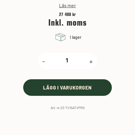
Läs mer
27 488 kr
Inkl. moms
I lager
-
+
LÄGG I VARUKORGEN
Art. nr 23-TV15ATVPRO