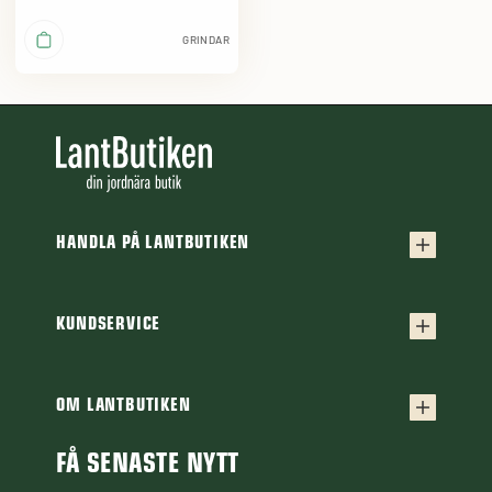
GRINDAR
HANDLA PÅ LANTBUTIKEN
Köpvillkor
Frakt & leverans
KUNDSERVICE
Kontakta oss
Retur & reklamation
Frågor & svar
OM LANTBUTIKEN
Finansiering
Om Lantbutiken
Cookiepolicy
Guider & Artiklar
FÅ SENASTE NYTT