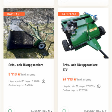
KAMPANJ
KAMPANJ
Gräs- och lövuppsamlare
Gräs- och lövuppsamlare
ATV
Inkl. moms
3 113 kr
Inkl. moms
24 113 kr
Lägsta pris 30 dagar: 3 488 kr
Ordinarie pris: 3 488 kr
Lägsta pris 30 dagar: 27 375 kr
Ordinarie pris: 27 375 kr
REDSKAP TILL ATV
REDSKAP TILL ATV