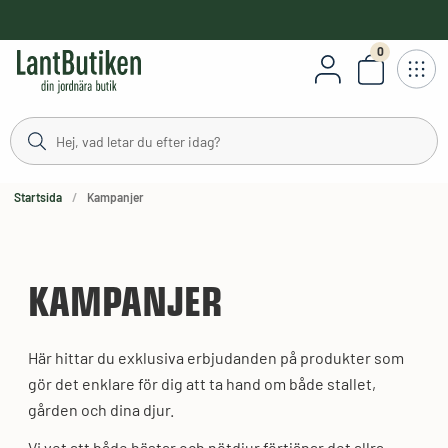
håll
0
Antal varor
stning
Startsida
Kampanjer
KAMPANJER
Här hittar du exklusiva erbjudanden på produkter som
gör det enklare för dig att ta hand om både stallet,
gården och dina djur.
Vi vet att både hästar och nötdjur förtjänar det allra