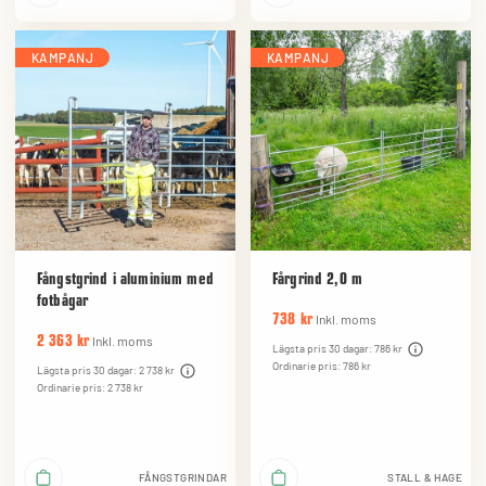
KAMPANJ
KAMPANJ
Fångstgrind i aluminium med
Fårgrind 2,0 m
fotbågar
Inkl. moms
738 kr
Inkl. moms
2 363 kr
Lägsta pris 30 dagar: 786 kr
Ordinarie pris: 786 kr
Lägsta pris 30 dagar: 2 738 kr
Ordinarie pris: 2 738 kr
FÅNGSTGRINDAR
STALL & HAGE