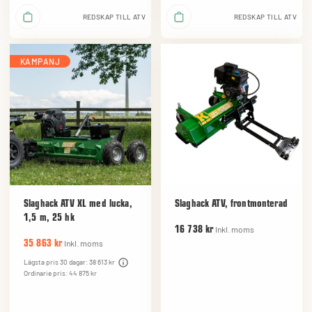
REDSKAP TILL ATV
REDSKAP TILL ATV
KAMPANJ
Slaghack ATV XL med lucka,
Slaghack ATV, frontmonterad
1,5 m, 25 hk
Inkl. moms
16 738 kr
Inkl. moms
35 863 kr
Lägsta pris 30 dagar: 38 613 kr
Ordinarie pris: 44 875 kr