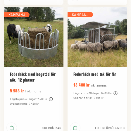
KAMPANJ
KAMPANJ
Foderhäck med bogstöd för
Foderhäck med tak för får
nöt, 12 platser
Inkl. moms
13 488 kr
Inkl. moms
5 988 kr
Lägsta pris 30 dagar: 14 363 kr
Ordinarie pris: 14 363 kr
Lägsta pris 30 dagar: 7 488 kr
Ordinarie pris: 7 488 kr
FODERHÄCKAR
FODERFÖRSÖRJNING