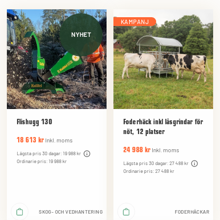
KAMPANJ
NYHET
Flishugg 130
Foderhäck inkl låsgrindar för
nöt, 12 platser
Inkl. moms
18 613 kr
Inkl. moms
24 988 kr
Lägsta pris 30 dagar: 19 988 kr
Ordinarie pris: 19 988 kr
Lägsta pris 30 dagar: 27 488 kr
Ordinarie pris: 27 488 kr
SKOG- OCH VEDHANTERING
FODERHÄCKAR