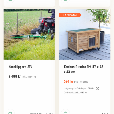
KAMPANJ
Kantklippare ATV
Katthus Rustica Trä 57 x 45
x 43 cm
Inkl. moms
7 488 kr
Inkl. moms
524 kr
Lägsta pris 30 dagar: 686 kr
Ordinarie pris: 686 kr
REDSKAP TILL ATV
KATT