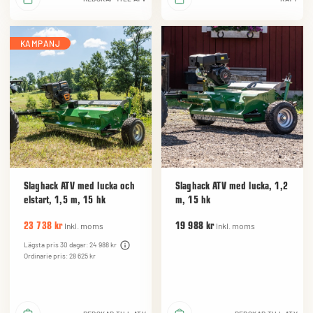
KAMPANJ
Slaghack ATV med lucka och
Slaghack ATV med lucka, 1,2
elstart, 1,5 m, 15 hk
m, 15 hk
Inkl. moms
Inkl. moms
23 738 kr
19 988 kr
Lägsta pris 30 dagar: 24 988 kr
Ordinarie pris: 28 625 kr