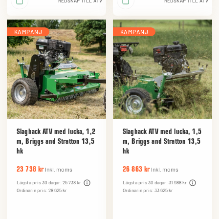
REDSKAP TILL ATV
REDSKAP TILL ATV
KAMPANJ
KAMPANJ
Slaghack ATV med lucka, 1,2
Slaghack ATV med lucka, 1,5
m, Briggs and Stratton 13,5
m, Briggs and Stratton 13,5
hk
hk
Inkl. moms
Inkl. moms
23 738 kr
26 863 kr
Lägsta pris 30 dagar: 25 738 kr
Lägsta pris 30 dagar: 31 988 kr
Ordinarie pris: 28 625 kr
Ordinarie pris: 33 625 kr