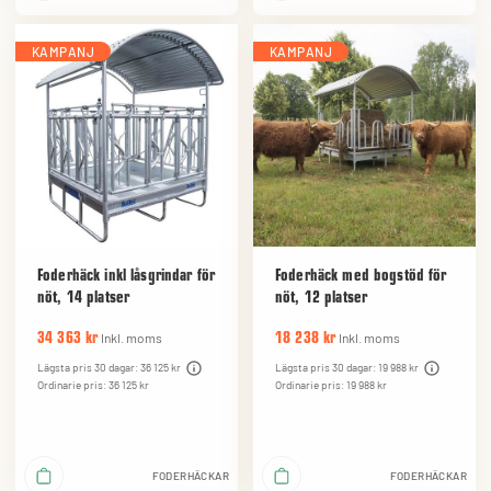
KAMPANJ
KAMPANJ
Foderhäck inkl låsgrindar för
Foderhäck med bogstöd för
nöt, 14 platser
nöt, 12 platser
Inkl. moms
Inkl. moms
34 363 kr
18 238 kr
Lägsta pris 30 dagar: 36 125 kr
Lägsta pris 30 dagar: 19 988 kr
Ordinarie pris: 36 125 kr
Ordinarie pris: 19 988 kr
FODERHÄCKAR
FODERHÄCKAR