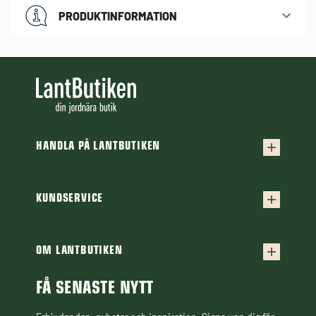
PRODUKTINFORMATION
HANDLA PÅ LANTBUTIKEN
Köpvillkor
Frakt & leverans
KUNDSERVICE
Kontakta oss
Retur & reklamation
Frågor & svar
OM LANTBUTIKEN
Finansiering
Om Lantbutiken
Cookiepolicy
Guider & Artiklar
FÅ SENASTE NYTT
Personuppgiftspolicy
Black Week