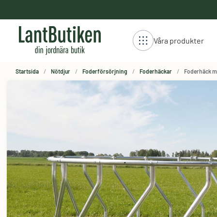
håll
Våra produkter
Startsida
Nötdjur
Foderförsörjning
Foderhäckar
Foderhäck me