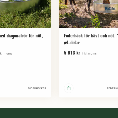
ed diagonalrör för nöt,
Foderhäck för häst och nöt,
ø4-delar
5 613 kr
nkl. moms
Inkl. moms
FODERHÄCKAR
FODERH