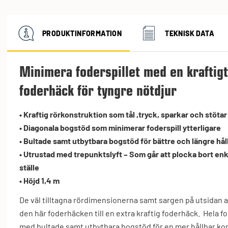
PRODUKTINFORMATION
TEKNISK DATA
Minimera foderspillet med en kraftig
foderhäck för tyngre nötdjur
• Kraftig rörkonstruktion som tål ,tryck, sparkar och stötar
• Diagonala bogstöd som minimerar foderspill ytterligare
• Bultade samt utbytbara bogstöd för bättre och längre hål
• Utrustad med trepunktslyft – Som går att plocka bort en
ställe
• Höjd 1,4 m
De väl tilltagna rördimensionerna samt sargen på utsidan 
den här foderhäcken till en extra kraftig foderhäck. Hela 
med bultade samt utbytbara bogstöd för en mer hållbar kon