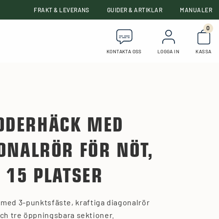
FRAKT & LEVERANS
GUIDER & ARTIKLAR
MANUALER
0
Anta
KONTAKTA OSS
LOGGA IN
KASSA
ODERHÄCK MED
ONALRÖR FÖR NÖT,
15 PLATSER
med 3-punktsfäste, kraftiga diagonalrör
ch tre öppningsbara sektioner.