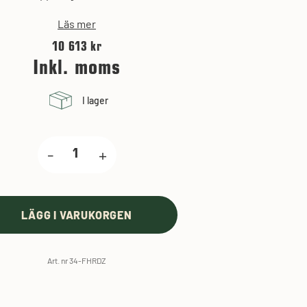
Läs mer
10 613 kr
Inkl. moms
I lager
-
+
LÄGG I VARUKORGEN
Art. nr 34-FHRDZ