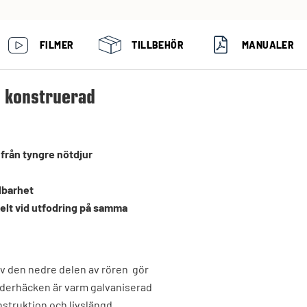
FILMER
TILLBEHÖR
MANUALER
t konstruerad
 från tyngre nötdjur
lbarhet
kelt vid utfodring på samma
av den nedre delen av rören gör
foderhäcken är varm galvaniserad
struktion och livslängd.