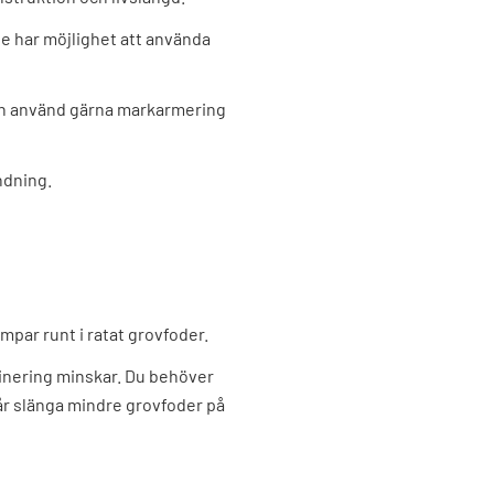
e har möjlighet att använda
 och använd gärna markarmering
ndning.
mpar runt i ratat grovfoder.
minering minskar. Du behöver
får slänga mindre grovfoder på