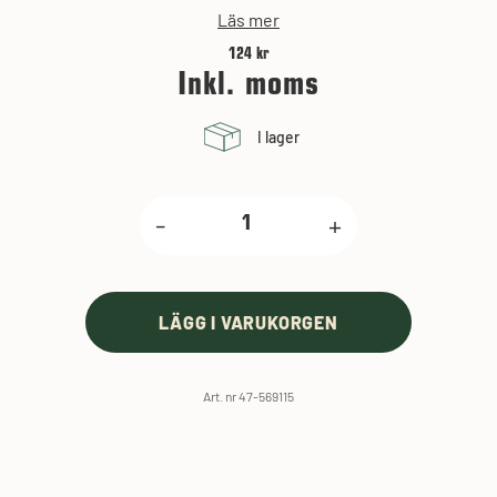
Läs mer
124 kr
Inkl. moms
I lager
-
+
LÄGG I VARUKORGEN
Art. nr 47-569115