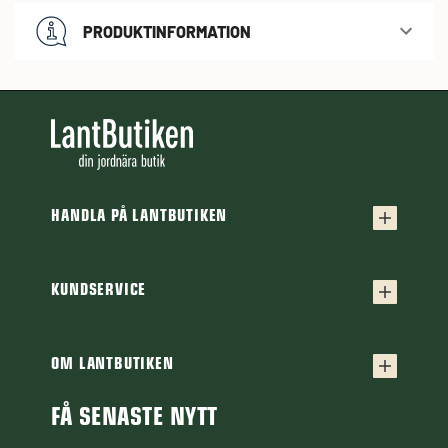
PRODUKTINFORMATION
HANDLA PÅ LANTBUTIKEN
Köpvillkor
Frakt & leverans
KUNDSERVICE
Kontakta oss
Retur & reklamation
Frågor & svar
OM LANTBUTIKEN
Finansiering
Om Lantbutiken
Cookiepolicy
Guider & Artiklar
FÅ SENASTE NYTT
Personuppgiftspolicy