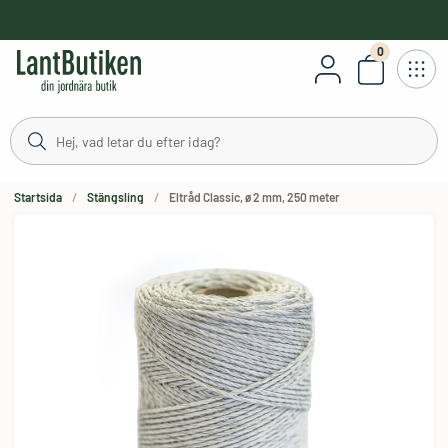
håll
0
Antal varor
Startsida
Stängsling
Eltråd Classic, ø 2 mm, 250 meter