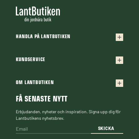
HANDLA PÅ LANTBUTIKEN
Köpvillkor
Frakt & leverans
KUNDSERVICE
Kontakta oss
Retur & reklamation
Frågor & svar
OM LANTBUTIKEN
Finansiering
Om Lantbutiken
Cookiepolicy
Guider & Artiklar
FÅ SENASTE NYTT
Personuppgiftspolicy
Black Week
Erbjudanden, nyheter och inspiration. Signa upp dig för
Lantbutikens nyhetsbrev.
SKICKA