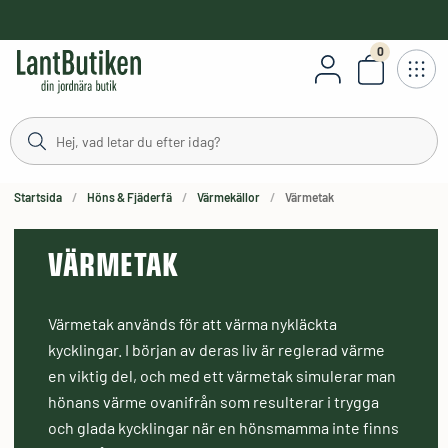
håll
0
Antal varor
stning
Startsida
Höns & Fjäderfä
Värmekällor
Värmetak
VÄRMETAK
Värmetak används för att värma nykläckta
kycklingar. I början av deras liv är reglerad värme
en viktig del, och med ett värmetak simulerar man
hönans värme ovanifrån som resulterar i trygga
och glada kycklingar när en hönsmamma inte finns