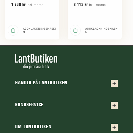
Inkl. moms
Inkl. moms
1 738 kr
2 113 kr
ÄGGKLÄCKNINGSMASKI
ÄGGKLÄCKNINGSMASKI
N
N
HANDLA PÅ LANTBUTIKEN
Köpvillkor
Frakt & leverans
KUNDSERVICE
Kontakta oss
Retur & reklamation
Frågor & svar
OM LANTBUTIKEN
Finansiering