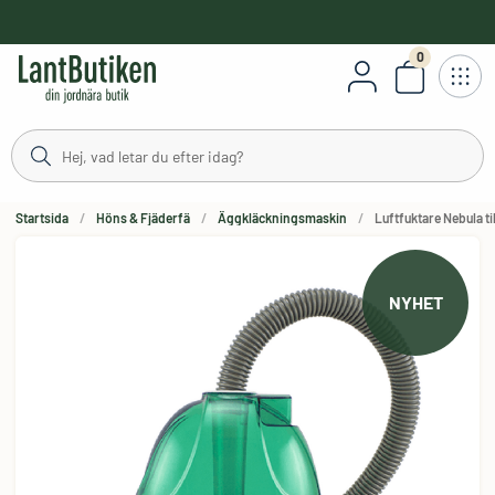
håll
0
Antal varor
Startsida
Höns & Fjäderfä
Äggkläckningsmaskin
Luftfuktare Nebula t
NYHET