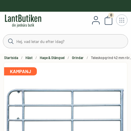
håll
0
Antal varor
Startsida
Häst
Hage & Stängsel
Grindar
Teleskopgrind 42 mm rör, 
KAMPANJ