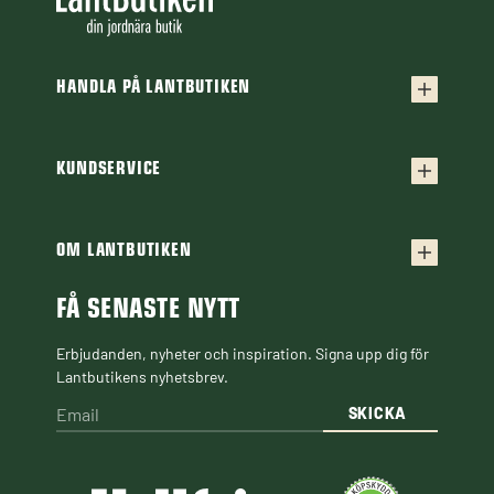
HANDLA PÅ LANTBUTIKEN
Köpvillkor
Frakt & leverans
KUNDSERVICE
Kontakta oss
Retur & reklamation
Frågor & svar
OM LANTBUTIKEN
Finansiering
Om Lantbutiken
Cookiepolicy
Guider & Artiklar
FÅ SENASTE NYTT
Personuppgiftspolicy
Black Week
Erbjudanden, nyheter och inspiration. Signa upp dig för
Lantbutikens nyhetsbrev.
SKICKA