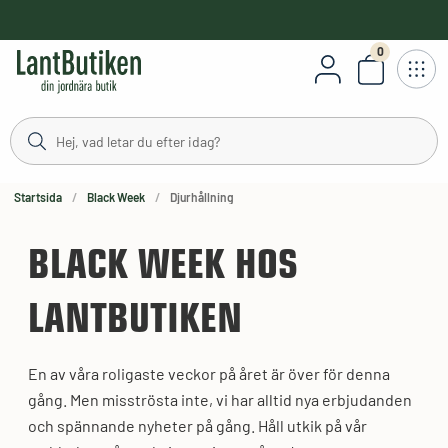
håll
0
Antal varor
stning
Startsida
Black Week
Djurhållning
BLACK WEEK HOS
LANTBUTIKEN
En av våra roligaste veckor på året är över för denna
gång. Men misströsta inte, vi har alltid nya erbjudanden
och spännande nyheter på gång. Håll utkik på vår