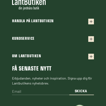
HANDLA PÅ LANTBUTIKEN
Köpvillkor
Frakt & leverans
KUNDSERVICE
Kontakta oss
Retur & reklamation
Frågor & svar
OM LANTBUTIKEN
Finansiering
Om Lantbutiken
Cookiepolicy
Guider & Artiklar
FÅ SENASTE NYTT
Personuppgiftspolicy
Black Week
Erbjudanden, nyheter och inspiration. Signa upp dig för
Lantbutikens nyhetsbrev.
SKICKA