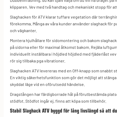
Dubbelinfäsning, du kan själv välja om du vill ha draget på 
klipparen. Vev med två handtag och mekaniskt stopp för att
Slaghacken för ATV klarar tuffare vegetation där terränghi
förekomma. Många av våra kunder använder slaghack för pu
och vägkanter.
Montera hjulhållare för sidomontering och bakom slaghacke
på sidorna eller för maximal åtkomst bakom. Rejäla luftgumm
individuellt inställbara i höjdled höjdled med fjäderlåst vev
rör sig tillbaka pga vibrationer.
Slaghacken ATV levereras med en Off-knapp som snabbt st
En viktig säkerhetsfunktion som gör det möjligt att stäng
skyddat läge vid en oförutsedd händelse.
Dragstången har färdigborrade hål på förutbestämda plats
stödfot. Stödfot ingår ej, finns att köpa som tillbehör.
Stabil Slaghack ATV byggd för lång livslängd så att d