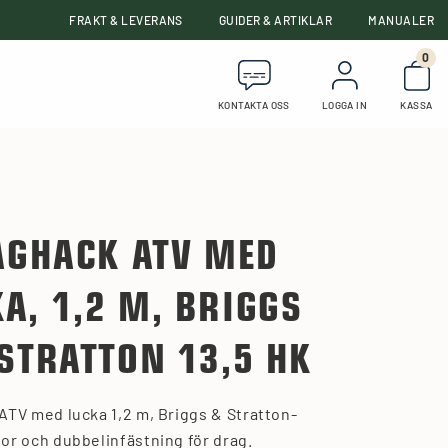
FRAKT & LEVERANS
GUIDER & ARTIKLAR
MANUALER
0
Anta
KONTAKTA OSS
LOGGA IN
KASSA
AGHACK ATV MED
A, 1,2 M, BRIGGS
STRATTON 13,5 HK
ATV med lucka 1,2 m, Briggs & Stratton-
or och dubbelinfästning för drag.