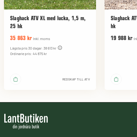
Slaghack ATV XL med lucka, 1,5 m,
Slaghack AT
25 hk
hk
35 863 kr
19 988 kr
Inkl. moms
In
Lägsta pris 30 dagar: 38 613 kr
Ordinarie pris: 44 875 kr
REDSKAP TILL ATV