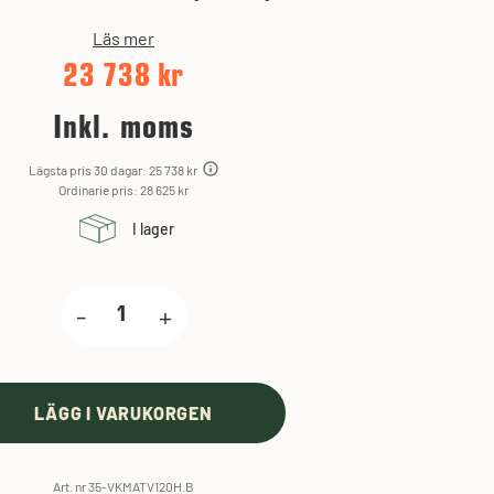
Läs mer
23 738 kr
Inkl. moms
Lägsta pris 30 dagar: 25 738 kr
Ordinarie pris: 28 625 kr
I lager
-
+
LÄGG I VARUKORGEN
Art. nr 35-VKMATV120H.B