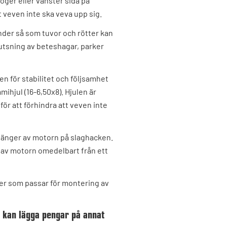
höger eller vänster sida på
 veven inte ska veva upp sig.
nder så som tuvor och rötter kan
tsning av beteshagar, parker
n för stabilitet och följsamhet
ihjul (16-6,50x8). Hjulen är
 för att förhindra att veven inte
änger av motorn på slaghacken.
a av motorn omedelbart från ett
er som passar för montering av
u kan lägga pengar på annat