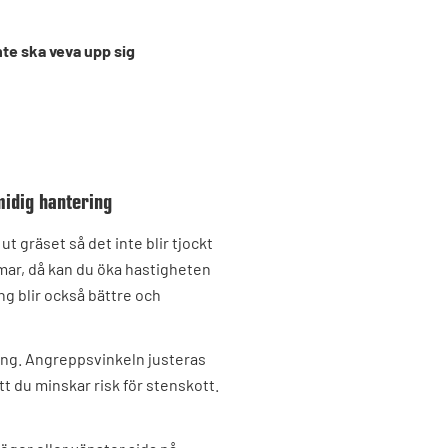
nte ska veva upp sig
midig hantering
t gräset så det inte blir tjockt
mar, då kan du öka hastigheten
ng blir också bättre och
gång. Angreppsvinkeln justeras
 du minskar risk för stenskott.