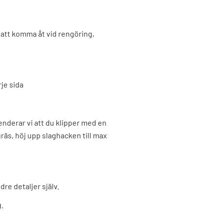
 att komma åt vid rengöring,
je sida
nderar vi att du klipper med en
äs, höj upp slaghacken till max
re detaljer själv.
g.