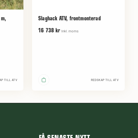
 m,
Slaghack ATV, frontmonterad
16 738 kr
Inkl. moms
P TILL ATV
REDSKAP TILL ATV