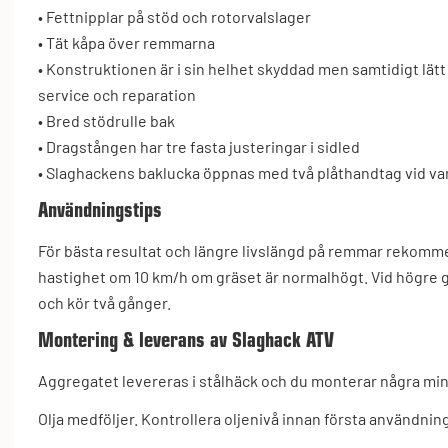
• Fettnipplar på stöd och rotorvalslager
• Tät kåpa över remmarna
• Konstruktionen är i sin helhet skyddad men samtidigt lätt
service och reparation
• Bred stödrulle bak
• Dragstången har tre fasta justeringar i sidled
• Slaghackens baklucka öppnas med två plåthandtag vid var
Användningstips
För bästa resultat och längre livslängd på remmar rekomme
hastighet om 10 km/h om gräset är normalhögt. Vid högre gr
och kör två gånger.
Montering & leverans av Slaghack ATV
Aggregatet levereras i stålhäck och du monterar några mind
Olja medföljer. Kontrollera oljenivå innan första användnin