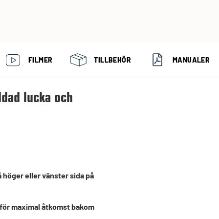
FILMER
TILLBEHÖR
MANUALER
dad lucka och
å höger eller vänster sida på
er för maximal åtkomst bakom