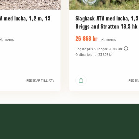
V med lucka, 1,2 m, 15
Slaghack ATV med lucka, 1,5
Briggs and Stratton 13,5 hk
26 863 kr
kl. moms
Inkl. moms
Lägsta pris 30 dagar: 31 988 kr
Ordinarie pris: 33 625 kr
REDSKAP TILL ATV
REDSKA