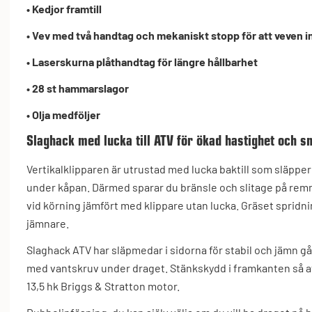
• Kedjor framtill
• Vev med två handtag och mekaniskt stopp för att veven i
• Laserskurna plåthandtag för längre hållbarhet
• 28 st hammarslagor
• Olja medföljer
Slaghack med lucka till ATV för ökad hastighet och s
Vertikalklipparen är utrustad med lucka baktill som släpper u
under kåpan. Därmed sparar du bränsle och slitage på rem
vid körning jämfört med klippare utan lucka. Gräset spridni
jämnare.
Slaghack ATV har släpmedar i sidorna för stabil och jämn 
med vantskruv under draget. Stänkskydd i framkanten så att
13,5 hk Briggs & Stratton motor.