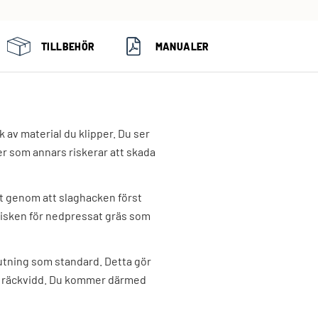
TILLBEHÖR
MANUALER
av material du klipper. Du ser
er som annars riskerar att skada
t genom att slaghacken först
 risken för nedpressat gräs som
tning som standard. Detta gör
re räckvidd. Du kommer därmed