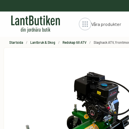
håll
Våra produkter
Startsida
Lantbruk & Skog
Redskap till ATV
Slaghack ATV, frontmo