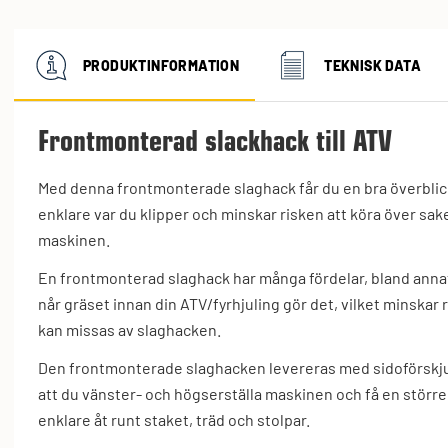
PRODUKTINFORMATION
TEKNISK DATA
Frontmonterad slackhack till ATV
Med denna frontmonterade slaghack får du en bra överblick 
enklare var du klipper och minskar risken att köra över sak
maskinen.
En frontmonterad slaghack har många fördelar, bland anna
når gräset innan din ATV/fyrhjuling gör det, vilket minskar
kan missas av slaghacken.
Den frontmonterade slaghacken levereras med sidoförskju
att du vänster- och högserställa maskinen och få en stör
enklare åt runt staket, träd och stolpar.