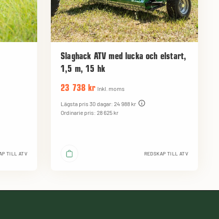
Slaghack ATV med lucka och elstart,
1,5 m, 15 hk
23 738 kr
Inkl. moms
Lägsta pris 30 dagar: 24 988 kr
Ordinarie pris: 28 625 kr
P TILL ATV
REDSKAP TILL ATV