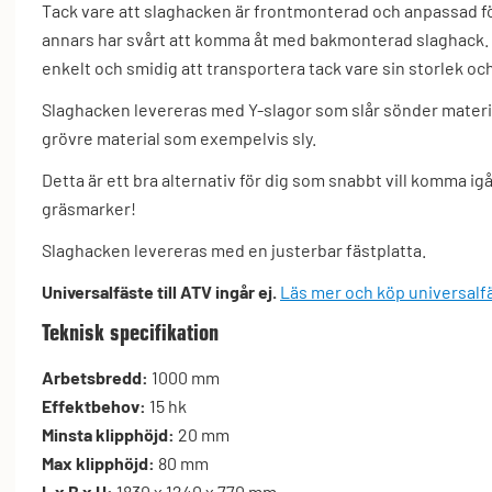
Tack vare att slaghacken är frontmonterad och anpassad f
annars har svårt att komma åt med bakmonterad slaghack.
enkelt och smidig att transportera tack vare sin storlek och
Slaghacken levereras med Y-slagor som slår sönder material
grövre material som exempelvis sly.
Detta är ett bra alternativ för dig som snabbt vill komma ig
gräsmarker!
Slaghacken levereras med en justerbar fästplatta.
Universalfäste till ATV ingår ej.
Läs mer och köp universalfä
Teknisk specifikation
Arbetsbredd:
1000 mm
Effektbehov:
15 hk
Minsta klipphöjd:
20 mm
Max klipphöjd:
80 mm
L x B x H:
1830 x 1240 x 770 mm