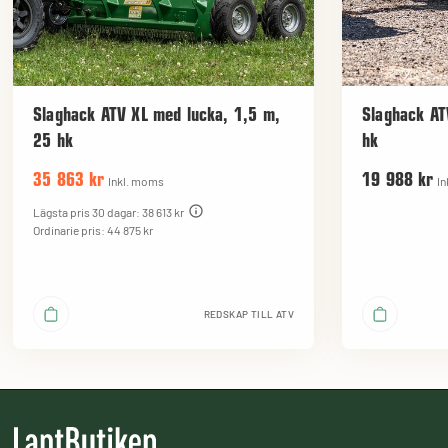
Slaghack ATV XL med lucka, 1,5 m,
Slaghack AT
25 hk
hk
35 863 kr
19 988 kr
Inkl. moms
In
Lägsta pris 30 dagar: 38 613 kr
Ordinarie pris: 44 875 kr
REDSKAP TILL ATV