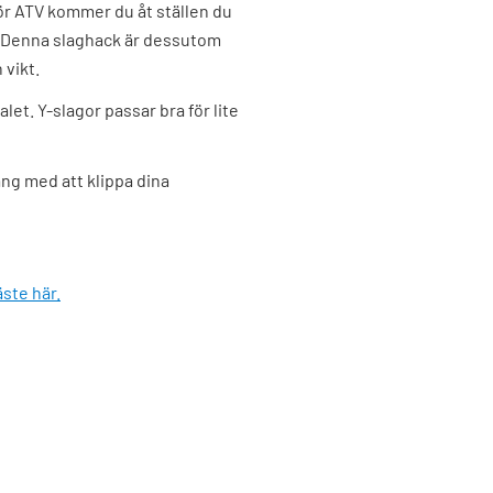
ör ATV kommer du åt ställen du
 Denna slaghack är dessutom
 vikt.
et. Y-slagor passar bra för lite
ång med att klippa dina
ste här.