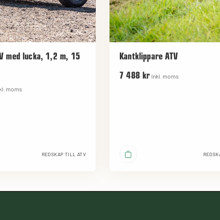
V med lucka, 1,2 m, 15
Kantklippare ATV
7 488 kr
Inkl. moms
kl. moms
REDSKAP TILL ATV
REDSKA