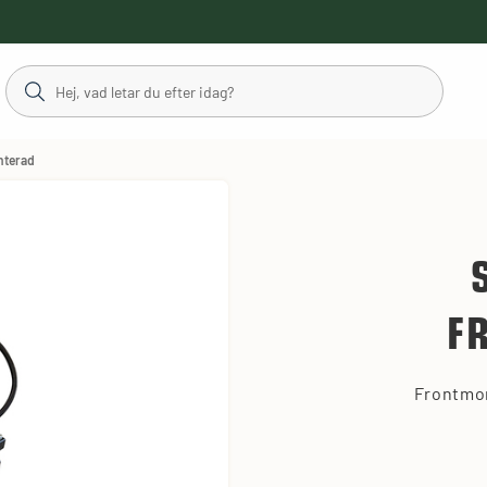
nterad
F
Frontmon