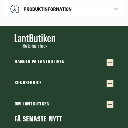
PRODUKTINFORMATION
HANDLA PÅ LANTBUTIKEN
Köpvillkor
Frakt & leverans
KUNDSERVICE
Kontakta oss
Retur & reklamation
Frågor & svar
OM LANTBUTIKEN
Finansiering
Om Lantbutiken
Cookiepolicy
Guider & Artiklar
FÅ SENASTE NYTT
Personuppgiftspolicy