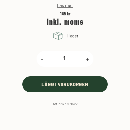
Läs mer
145 kr
Inkl. moms
I lager
-
+
LÄGG I VARUKORGEN
Art. nr 47-971422