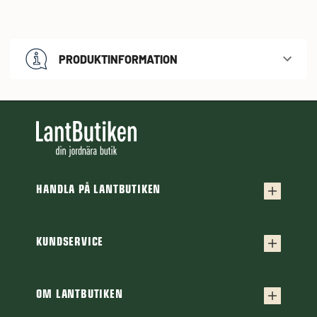
PRODUKTINFORMATION
HANDLA PÅ LANTBUTIKEN
Köpvillkor
Frakt & leverans
KUNDSERVICE
Kontakta oss
Retur & reklamation
Frågor & svar
OM LANTBUTIKEN
Finansiering