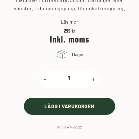
Inklusive flottörventil, anslut från höger eller
vänster. Urtappningsplugg för enkel rengöring.
Läs mer
299 kr
Inkl. moms
I lager
-
+
LÄGG I VARUKORGEN
Art. nr 47-22522