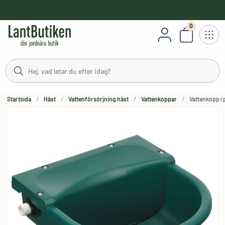
håll
0
Antal varor
Startsida
Häst
Vattenförsörjning häst
Vattenkoppar
Vattenkopp i p