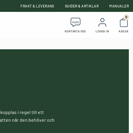
FRAKT & LEVERANS
GUIDER & ARTIKLAR
MANUALER
0
Anta
KONTAKTA OSS
LOGGA IN
KASSA
kopplas i regel till ett
 vatten när den behöver och