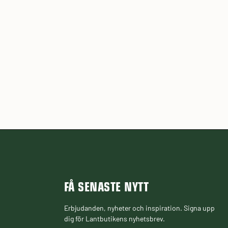
FÅ SENASTE NYTT
Erbjudanden, nyheter och inspiration. Signa upp
dig för Lantbutikens nyhetsbrev.