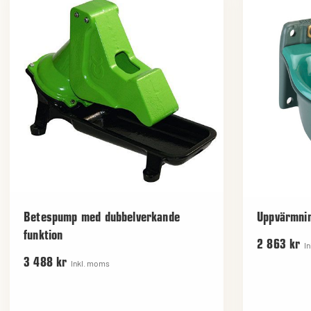
Betespump med dubbelverkande
Uppvärmnin
funktion
2 863 kr
I
3 488 kr
Inkl. moms