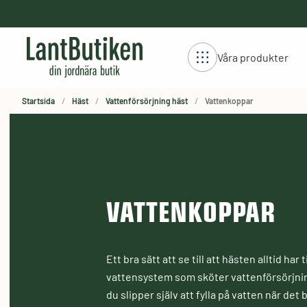
håll
stning
Våra produkter
Startsida
Häst
Vattenförsörjning häst
Vattenkoppar
VATTENKOPPAR
Ett bra sätt att se till att hästen alltid ha
vattensystem som sköter vattenförsörjninge
du slipper själv att fylla på vatten när det