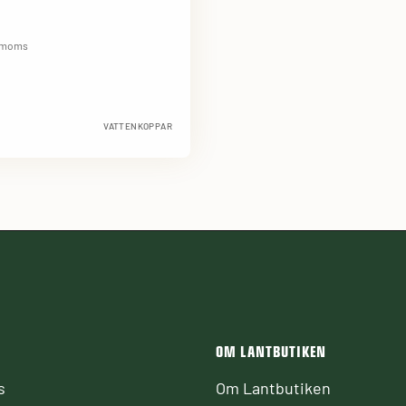
. moms
VATTENKOPPAR
OM LANTBUTIKEN
s
Om Lantbutiken