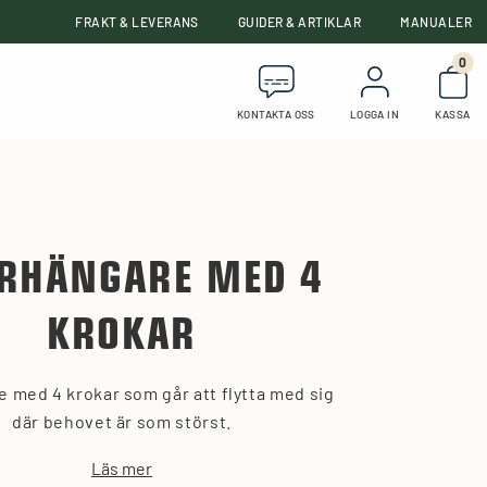
FRAKT & LEVERANS
GUIDER & ARTIKLAR
MANUALER
0
Anta
KONTAKTA OSS
LOGGA IN
KASSA
RHÄNGARE MED 4
KROKAR
 med 4 krokar som går att flytta med sig
där behovet är som störst.
Läs mer