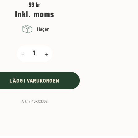
99 kr
Inkl. moms
I lager
-
+
LÄGG I VARUKORGEN
Art. nr 48-321362