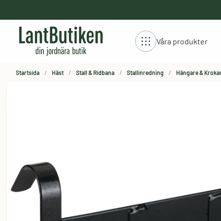
håll
Våra produkter
Startsida
Häst
Stall & Ridbana
Stallinredning
Hängare & Kroka