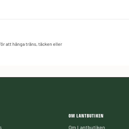
för att hänga träns, täcken eller
OM LANTBUTIKEN
s
Om Lantbutiken