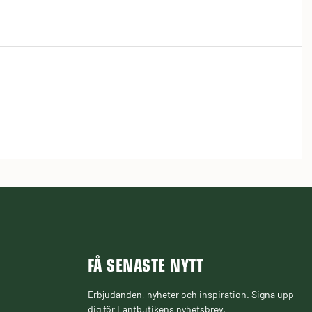
FÅ SENASTE NYTT
Erbjudanden, nyheter och inspiration. Signa upp
dig för Lantbutikens nyhetsbrev.