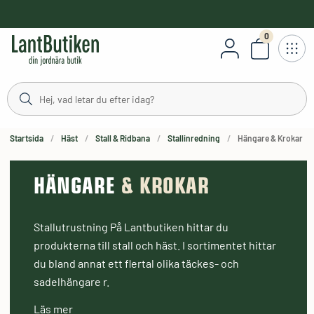
håll
0
Antal varor
stning
Startsida
Häst
Stall & Ridbana
Stallinredning
Hängare & Krokar
HÄNGARE
& KROKAR
Stallutrustning På Lantbutiken hittar du
produkterna till stall och häst. I sortimentet hittar
du bland annat ett flertal olika täckes- och
sadelhängare r.
Läs mer