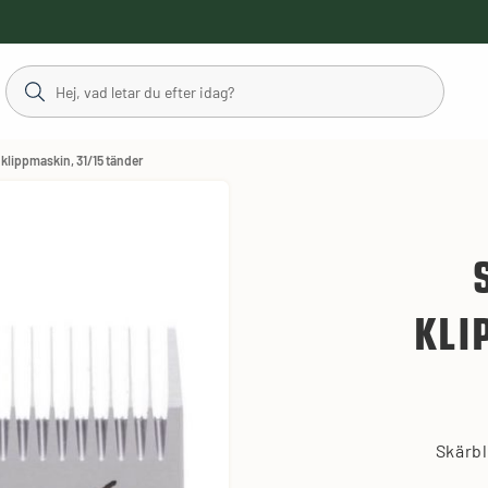
 klippmaskin, 31/15 tänder
KLI
Skärbl