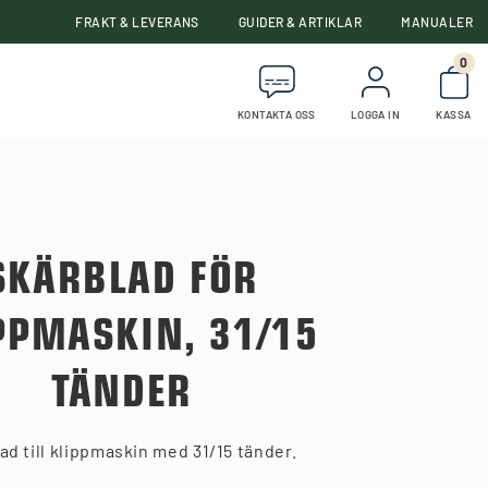
FRAKT & LEVERANS
GUIDER & ARTIKLAR
MANUALER
0
Anta
KONTAKTA OSS
LOGGA IN
KASSA
SKÄRBLAD FÖR
PPMASKIN, 31/15
TÄNDER
ad till klippmaskin med 31/15 tänder.