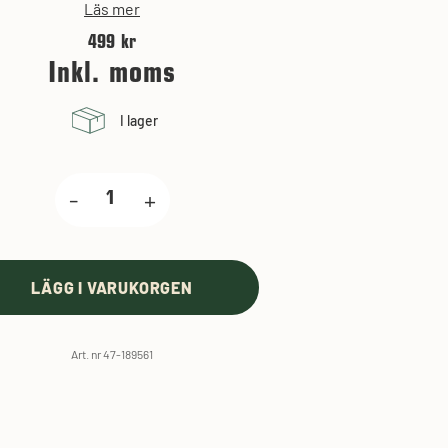
Läs mer
499 kr
Inkl. moms
I lager
-
+
LÄGG I VARUKORGEN
Art. nr 47-189561