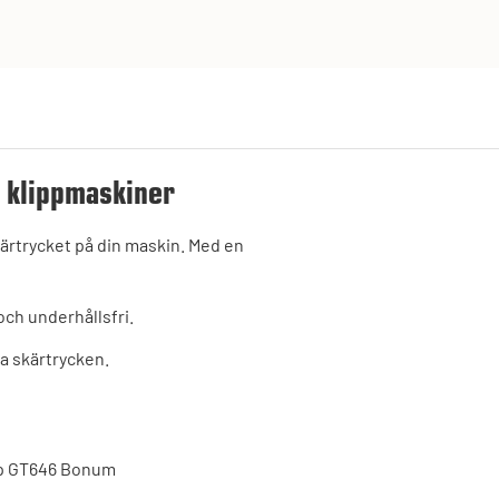
p klippmaskiner
kärtrycket på din maskin. Med en
och underhållsfri.
ra skärtrycken.
lap GT646 Bonum