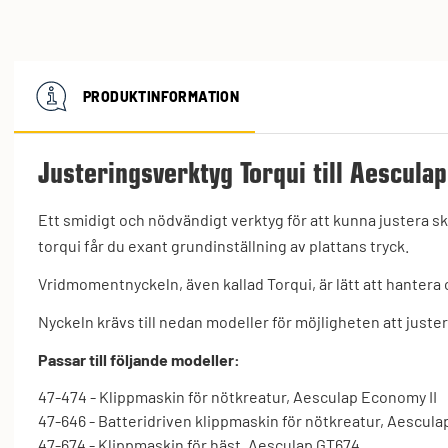
PRODUKTINFORMATION
Justeringsverktyg Torqui till Aescula
Ett smidigt och nödvändigt verktyg för att kunna justera s
torqui får du exant grundinställning av plattans tryck.
Vridmomentnyckeln, även kallad Torqui, är lätt att hantera 
Nyckeln krävs till nedan modeller för möjligheten att juste
Passar till följande modeller:
47-474 - Klippmaskin för nötkreatur, Aesculap Economy II
47-646 - Batteridriven klippmaskin för nötkreatur, Aescu
47-674 - Klippmaskin för häst, Aesculap GT674