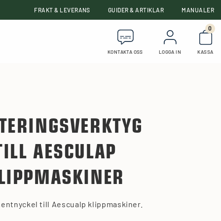
FRAKT & LEVERANS
GUIDER & ARTIKLAR
MANUALER
0
Anta
KONTAKTA OSS
LOGGA IN
KASSA
TERINGSVERKTYG
TILL AESCULAP
LIPPMASKINER
ntnyckel till Aescualp klippmaskiner.