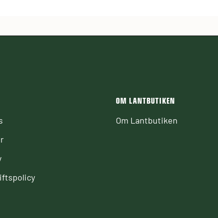
OM LANTBUTIKEN
s
Om Lantbutiken
r
y
ftspolicy