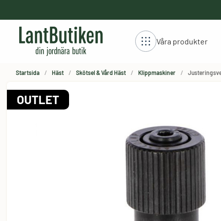
håll
Våra produkter
Startsida
Häst
Skötsel & Vård Häst
Klippmaskiner
Justeringsve
OUTLET