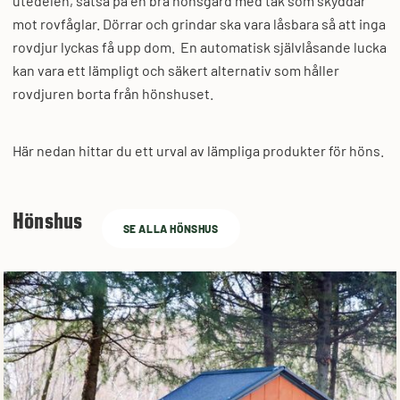
utedelen, satsa på en bra hönsgård med tak som skyddar
mot rovfåglar. Dörrar och grindar ska vara låsbara så att inga
rovdjur lyckas få upp dom. En automatisk självlåsande lucka
kan vara ett lämpligt och säkert alternativ som håller
rovdjuren borta från hönshuset.
Här nedan hittar du ett urval av lämpliga produkter för höns.
Hönshus
SE ALLA HÖNSHUS