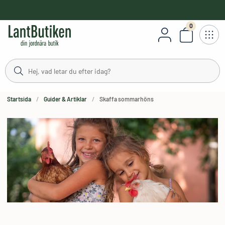
håll
0
Antal varor
Startsida
Guider & Artiklar
Skaffa sommarhöns