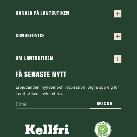
HANDLA PÅ LANTBUTIKEN
Köpvillkor
Frakt & leverans
KUNDSERVICE
Kontakta oss
Retur & reklamation
Frågor & svar
OM LANTBUTIKEN
Finansiering
Om Lantbutiken
Cookiepolicy
Guider & Artiklar
FÅ SENASTE NYTT
Personuppgiftspolicy
Black Week
Erbjudanden, nyheter och inspiration. Signa upp dig för
Lantbutikens nyhetsbrev.
SKICKA