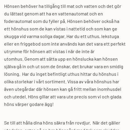
Hönsen behöver ha tillgång till mat och vatten och det gör
du lättast genom att ha en vattenautomat och en
foderautomat som du fyller på. Hönsen behöver också ha
ett hönshus som de kan vistas i nattetid och som kan ge
skugga vid varma soliga dagar. Har du ett uthus, lekstuga
eller en friggebod som inte används kan det vara ett perfekt
utrymme för hönsen att vistas i när de inte är
utomhus. Genom att sätta upp en hönslucka kan hönsen
själva gå in och ut som de önskar, det brukar vara en smidig
lösning. Har du inget befintligt uthus hittar du hönshus i
olika storlekar i vårt sortiment. Vissa av våra hönshus har
även utegårdar där hönsen kan gå fritt mellan inomhusdel
och utedel. Höns gillar att vara ute precis som vi och glada
höns värper godare ägg!
Se till att hålla dina höns säkra från rovdjur. När det gäller