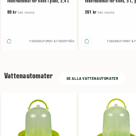
Foderautomat för höns i plast, 2,4 L
Foderautomat för höns, 5 L, p
Inkl. moms
Inkl. moms
99 kr
261 kr
FODERAUTOMAT & FODERTRÅG
FODERAUTOMAT & 
Vattenautomater
SE ALLA VATTENAUTOMATER