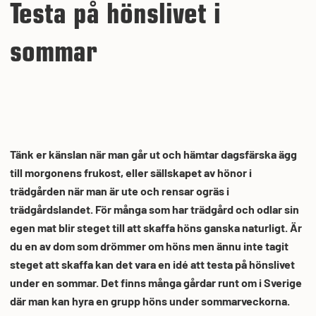
Testa på hönslivet i
sommar
Tänk er känslan när man går ut och hämtar dagsfärska ägg
till morgonens frukost, eller sällskapet av hönor i
trädgården när man är ute och rensar ogräs i
trädgårdslandet. För många som har trädgård och odlar sin
egen mat blir steget till att skaffa höns ganska naturligt. Är
du en av dom som drömmer om höns men ännu inte tagit
steget att skaffa kan det vara en idé att testa på hönslivet
under en sommar. Det finns många gårdar runt om i Sverige
där man kan hyra en grupp höns under sommarveckorna.