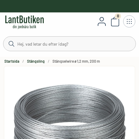
håll
0
Antal varor
Startsida
Stängsling
Stängselwire ø 1,2 mm, 200 m