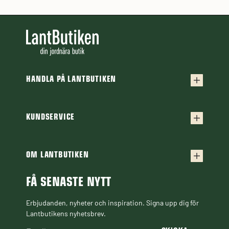
HANDLA PÅ LANTBUTIKEN
Köpvillkor
Frakt & leverans
KUNDSERVICE
Kontakta oss
Retur & reklamation
Frågor & svar
OM LANTBUTIKEN
Finansiering
Om Lantbutiken
Cookiepolicy
Guider & Artiklar
FÅ SENASTE NYTT
Personuppgiftspolicy
Black Week
Erbjudanden, nyheter och inspiration. Signa upp dig för
Lantbutikens nyhetsbrev.