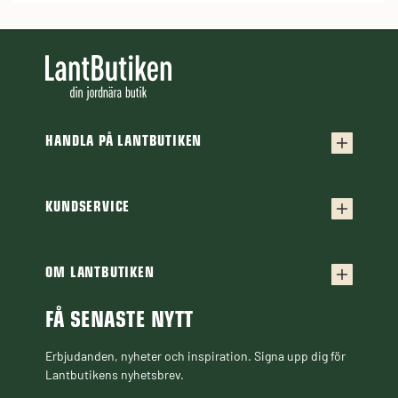
HANDLA PÅ LANTBUTIKEN
Köpvillkor
Frakt & leverans
KUNDSERVICE
Kontakta oss
Retur & reklamation
Frågor & svar
OM LANTBUTIKEN
Finansiering
Om Lantbutiken
Cookiepolicy
Guider & Artiklar
FÅ SENASTE NYTT
Personuppgiftspolicy
Black Week
Erbjudanden, nyheter och inspiration. Signa upp dig för
Lantbutikens nyhetsbrev.