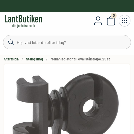
håll
0
Antal varor
Startsida
Stängsling
Mellanisolator till oval stålstolpe, 25 st