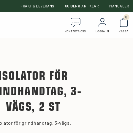
FRAKT & LEVERANS
GUIDER & ARTIKLAR
MANUALER
0
Anta
KONTAKTA OSS
LOGGA IN
KASSA
ISOLATOR FÖR
INDHANDTAG, 3-
VÄGS, 2 ST
olator för grindhandtag, 3-vägs.