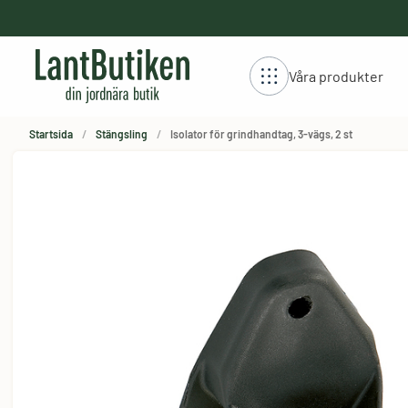
håll
Våra produkter
Startsida
Stängsling
Isolator för grindhandtag, 3-vägs, 2 st