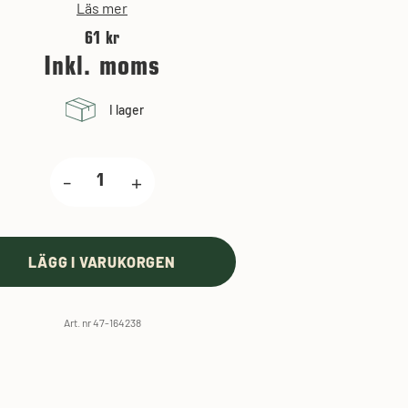
Läs mer
61 kr
Inkl. moms
I lager
-
+
LÄGG I VARUKORGEN
Art. nr 47-164238