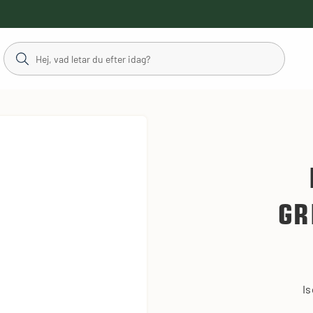
GR
Is