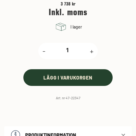
3 738 kr
Inkl. moms
I lager
-
+
LÄGG I VARUKORGEN
Art. nr 47-22347
PRODUKTINFORMATION