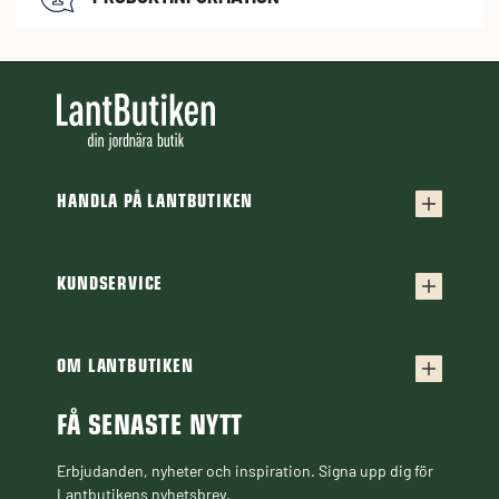
HANDLA PÅ LANTBUTIKEN
Köpvillkor
Frakt & leverans
KUNDSERVICE
Kontakta oss
Retur & reklamation
Frågor & svar
OM LANTBUTIKEN
Finansiering
Om Lantbutiken
Cookiepolicy
Guider & Artiklar
FÅ SENASTE NYTT
Personuppgiftspolicy
Black Week
Erbjudanden, nyheter och inspiration. Signa upp dig för
Lantbutikens nyhetsbrev.