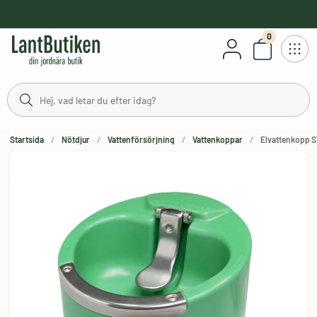
håll
0
Antal varor
Startsida
Nötdjur
Vattenförsörjning
Vattenkoppar
Elvattenkopp S