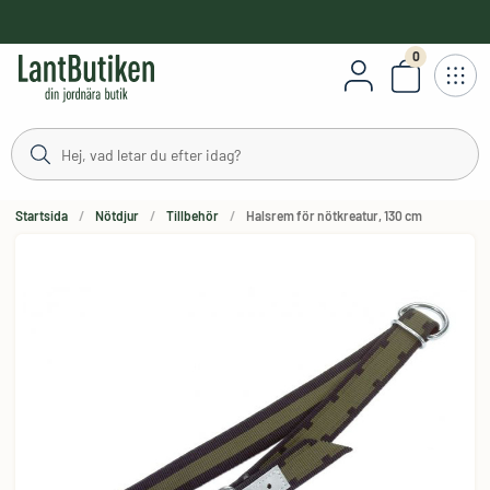
håll
0
Antal varor
Startsida
Nötdjur
Tillbehör
Halsrem för nötkreatur, 130 cm