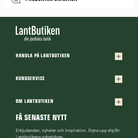
HANDLA PÅ LANTBUTIKEN
Köpvillkor
Frakt & leverans
KUNDSERVICE
Kontakta oss
Retur & reklamation
Frågor & svar
OM LANTBUTIKEN
Finansiering
Om Lantbutiken
Cookiepolicy
Guider & Artiklar
FÅ SENASTE NYTT
Personuppgiftspolicy
Black Week
Erbjudanden, nyheter och inspiration. Signa upp dig för
Lantbutikens nyhetsbrev.