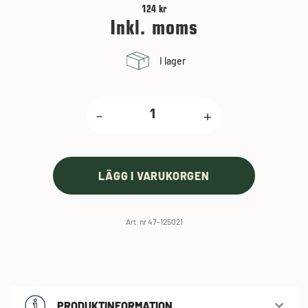
124 kr
Inkl. moms
I lager
-
+
LÄGG I VARUKORGEN
Art. nr 47-125021
PRODUKTINFORMATION