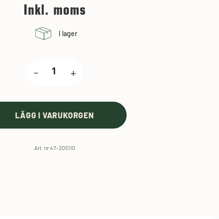
Inkl. moms
I lager
-
+
LÄGG I VARUKORGEN
Art. nr 47-205110