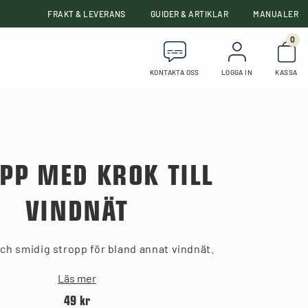
FRAKT & LEVERANS
GUIDER & ARTIKLAR
MANUALER
0
Anta
KONTAKTA OSS
LOGGA IN
KASSA
PP MED KROK TILL
VINDNÄT
ch smidig stropp för bland annat vindnät.
Läs mer
49 kr