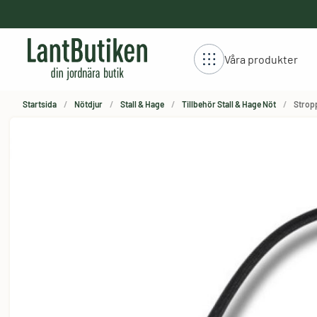
håll
Våra produkter
Startsida
Nötdjur
Stall & Hage
Tillbehör Stall & Hage Nöt
Stropp