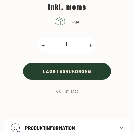
Inkl. moms
I lager
-
+
LÄGG I VARUKORGEN
Art. nr 27-EA2S
PRODUKTINFORMATION