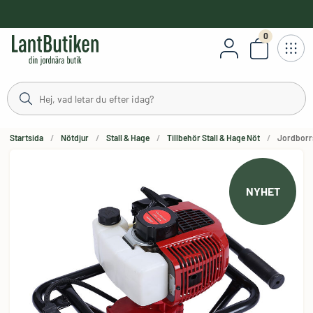
håll
0
Antal varor
Startsida
Nötdjur
Stall & Hage
Tillbehör Stall & Hage Nöt
Jordborr
NYHET