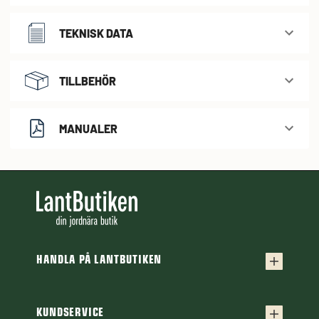
TEKNISK DATA
TILLBEHÖR
MANUALER
HANDLA PÅ LANTBUTIKEN
Köpvillkor
Frakt & leverans
KUNDSERVICE