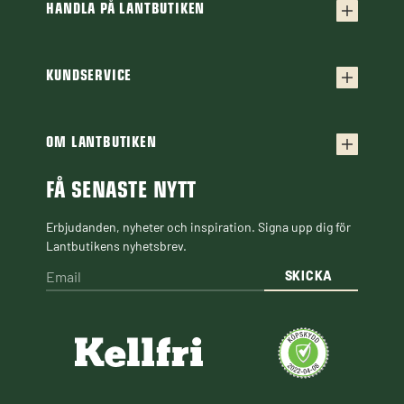
HANDLA PÅ LANTBUTIKEN
Köpvillkor
Frakt & leverans
KUNDSERVICE
Kontakta oss
Retur & reklamation
Frågor & svar
OM LANTBUTIKEN
Finansiering
Om Lantbutiken
Cookiepolicy
Guider & Artiklar
FÅ SENASTE NYTT
Personuppgiftspolicy
Black Week
Erbjudanden, nyheter och inspiration. Signa upp dig för
Lantbutikens nyhetsbrev.
SKICKA