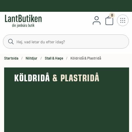
håll
0
Antal varor
stning
Startsida
Nötdjur
Stall & Hage
Köldridå & Plastridå
KÖLDRIDÅ
& PLASTRIDÅ