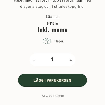
Paket med 1 st rörgrind, 3 st rörgrindar med
diagonalstag och 1 st teleskopgrind.
Läs mer
6 113 kr
Inkl. moms
I lager
-
+
LÄGG I VARUKORGEN
Art. nr 25-F630XTG