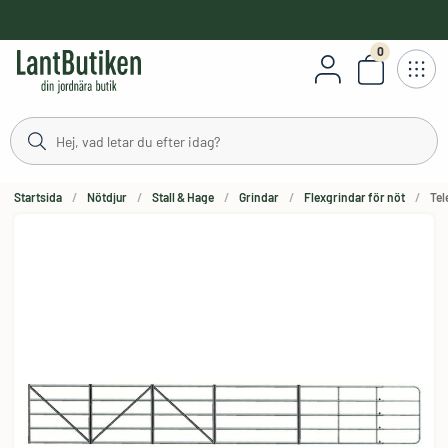
håll
0
Antal varor
Startsida
Nötdjur
Stall & Hage
Grindar
Flexgrindar för nöt
Tel