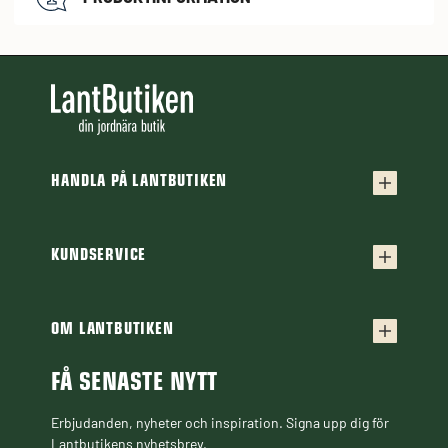
HANDLA PÅ LANTBUTIKEN
Köpvillkor
Frakt & leverans
KUNDSERVICE
Kontakta oss
Retur & reklamation
Frågor & svar
OM LANTBUTIKEN
Finansiering
Om Lantbutiken
Cookiepolicy
Guider & Artiklar
FÅ SENASTE NYTT
Personuppgiftspolicy
Black Week
Erbjudanden, nyheter och inspiration. Signa upp dig för
Lantbutikens nyhetsbrev.