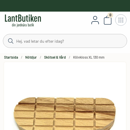
håll
0
Antal varor
Startsida
Nötdjur
Skötsel & Vård
Klövkloss XL 130 mm