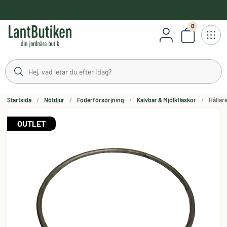
håll
0
Antal varor
Startsida
Nötdjur
Foderförsörjning
Kalvbar & Mjölkflaskor
Hållare
OUTLET