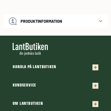
PRODUKTINFORMATION
HANDLA PÅ LANTBUTIKEN
Köpvillkor
Frakt & leverans
KUNDSERVICE
Kontakta oss
Retur & reklamation
Frågor & svar
OM LANTBUTIKEN
Finansiering