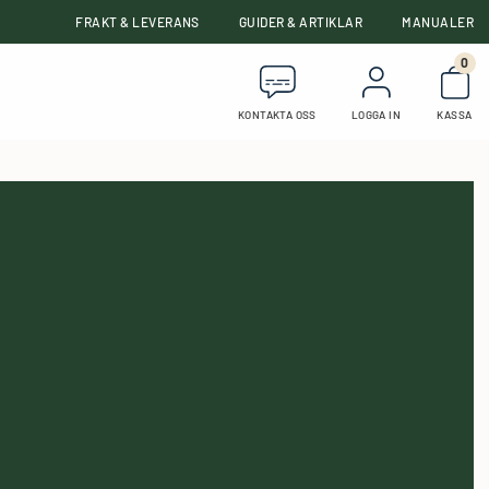
FRAKT & LEVERANS
GUIDER & ARTIKLAR
MANUALER
0
Anta
KONTAKTA OSS
LOGGA IN
KASSA