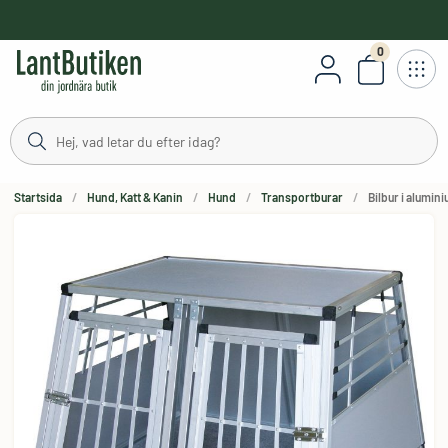
håll
0
Antal varor
Startsida
Hund, Katt & Kanin
Hund
Transportburar
Bilbur i alumini