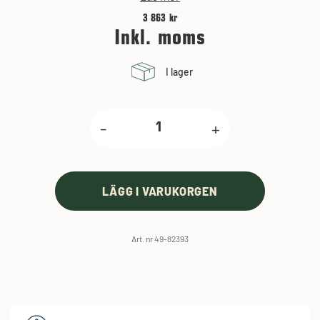
3 863 kr
Inkl. moms
I lager
-
+
LÄGG I VARUKORGEN
Art. nr 49-82393