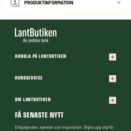
PRODUKTINFORMATION
HANDLA PÅ LANTBUTIKEN
Köpvillkor
Frakt & leverans
KUNDSERVICE
Kontakta oss
Retur & reklamation
Frågor & svar
OM LANTBUTIKEN
Finansiering
Om Lantbutiken
Cookiepolicy
Guider & Artiklar
FÅ SENASTE NYTT
Personuppgiftspolicy
Black Week
Erbjudanden, nyheter och inspiration. Signa upp dig för