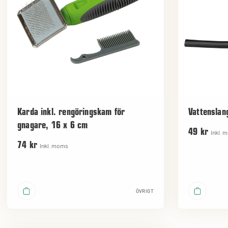
Karda inkl. rengöringskam för
Vattenslan
gnagare, 16 x 6 cm
49 kr
Inkl. 
74 kr
Inkl. moms
ÖVRIGT