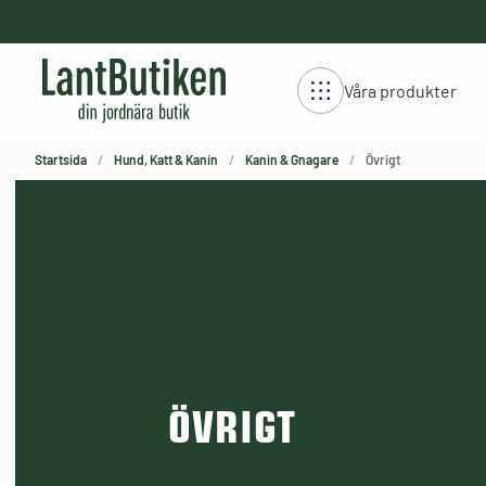
håll
stning
Våra produkter
Startsida
Hund, Katt & Kanin
Kanin & Gnagare
Övrigt
ÖVRIGT