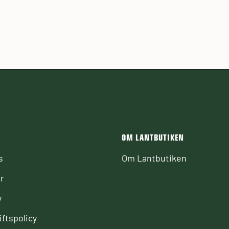
OM LANTBUTIKEN
s
Om Lantbutiken
r
y
ftspolicy