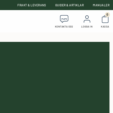
FRAKT & LEVERANS
GUIDER & ARTIKLAR
MANUALER
0
Anta
KONTAKTA OSS
LOGGA IN
KASSA