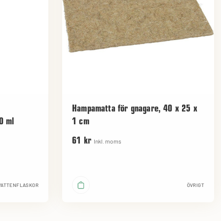
Hampamatta för gnagare, 40 x 25 x
20 ml
1 cm
61 kr
Inkl. moms
VATTENFLASKOR
ÖVRIGT