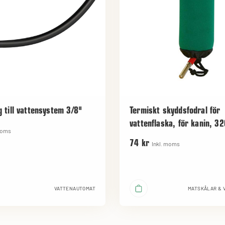
g till vattensystem 3/8"
Termiskt skyddsfodral för
vattenflaska, för kanin, 3
moms
74 kr
Inkl. moms
VATTENAUTOMAT
MATSKÅLAR & 