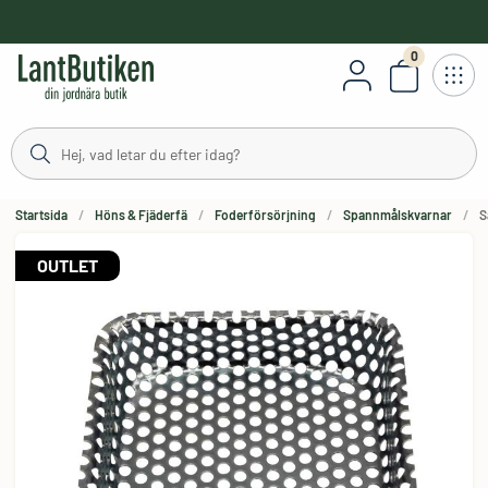
håll
0
Antal varor
Startsida
Höns & Fjäderfä
Foderförsörjning
Spannmålskvarnar
S
OUTLET