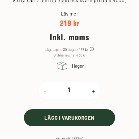
Extra såll 2 mm till elektrisk kvarn pro mill 4000.
Läs mer
219 kr
Inkl. moms
Lägsta pris 30 dagar: 436 kr
Ordinarie pris: 436 kr
I lager
-
+
LÄGG I VARUKORGEN
Art. nr 49-483340