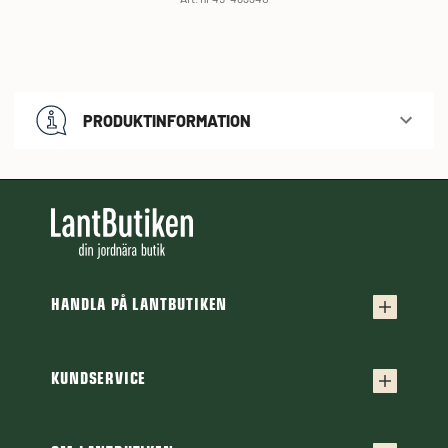
PRODUKTINFORMATION
HANDLA PÅ LANTBUTIKEN
Köpvillkor
Frakt & leverans
KUNDSERVICE
Kontakta oss
Retur & reklamation