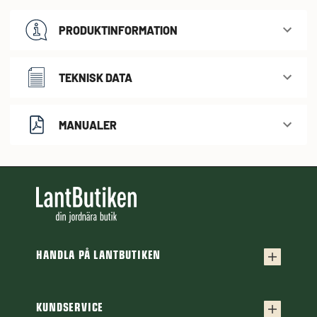
PRODUKTINFORMATION
TEKNISK DATA
MANUALER
HANDLA PÅ LANTBUTIKEN
Köpvillkor
Frakt & leverans
KUNDSERVICE