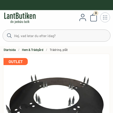
håll
0
Antal varor
Startsida
Hem & Trädgård
Trädring, plåt
OUTLET