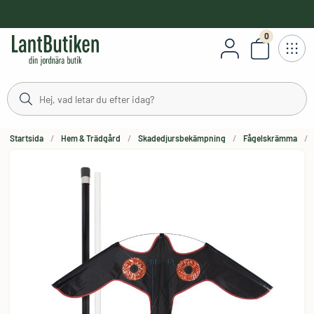
håll
0
Antal varor
Startsida
Hem & Trädgård
Skadedjursbekämpning
Fågelskrämma