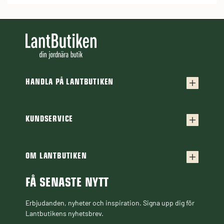
HANDLA PÅ LANTBUTIKEN
Köpvillkor
Frakt & leverans
KUNDSERVICE
Kontakta oss
Retur & reklamation
Frågor & svar
OM LANTBUTIKEN
Finansiering
Om Lantbutiken
Cookiepolicy
Guider & Artiklar
FÅ SENASTE NYTT
Personuppgiftspolicy
Black Week
Erbjudanden, nyheter och inspiration. Signa upp dig för
Lantbutikens nyhetsbrev.