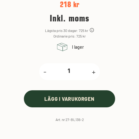
218 kr
Inkl. moms
Lägsta pris 30 dagar: 725 kr
Ordinarie pris: 725 kr
I lager
-
+
LÄGG I VARUKORGEN
Art. nr 27-BL136-2