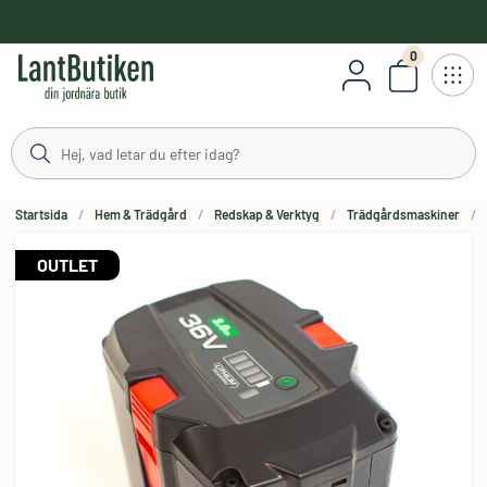
håll
0
Antal varor
Startsida
Hem & Trädgård
Redskap & Verktyg
Trädgårdsmaskiner
OUTLET