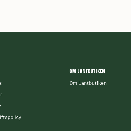
OM LANTBUTIKEN
s
Om Lantbutiken
r
y
ftspolicy