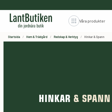
håll
stning
Våra produkter
Startsida
Hem & Trädgård
Redskap & Verktyg
Hinkar & Spann
HINKAR
& SPANN