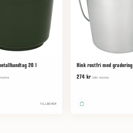
etallhandtag 20 l
Hink rostfri med gradering
274 kr
. moms
Inkl. moms
TILLBEHÖR