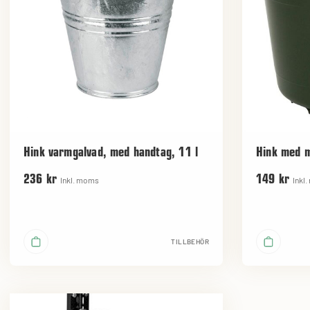
Hink varmgalvad, med handtag, 11 l
Hink med m
236 kr
149 kr
Inkl. moms
Inkl
TILLBEHÖR