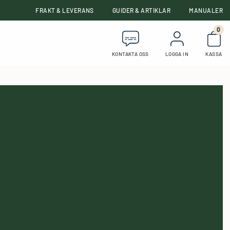
FRAKT & LEVERANS
GUIDER & ARTIKLAR
MANUALER
0
Anta
KONTAKTA OSS
LOGGA IN
KASSA