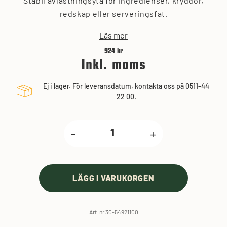
Stabil avlastningsyta för ingredienser, kryddor,
redskap eller serveringsfat.
Läs mer
924 kr
Inkl. moms
Ej i lager. För leveransdatum, kontakta oss på 0511-44
22 00.
-
+
LÄGG I VARUKORGEN
Art. nr 30-54921100