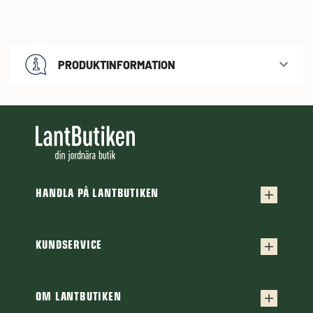
PRODUKTINFORMATION
HANDLA PÅ LANTBUTIKEN
Köpvillkor
Frakt & leverans
KUNDSERVICE
Kontakta oss
Retur & reklamation
Frågor & svar
OM LANTBUTIKEN
Finansiering