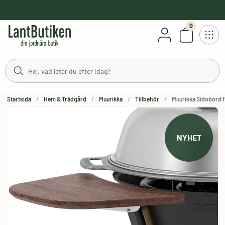
håll
0
Antal varor
Startsida
Hem & Trädgård
Muurikka
Tillbehör
Muurikka Sidobord f
NYHET