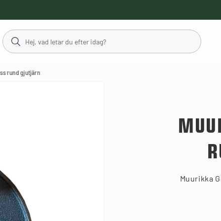
ss rund gjutjärn
MUUR
R
Muurikka Gr