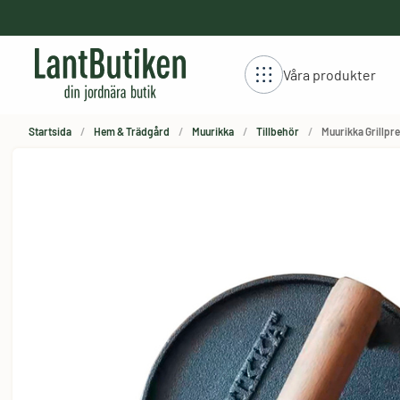
håll
Våra produkter
Startsida
Hem & Trädgård
Muurikka
Tillbehör
Muurikka Grillpre