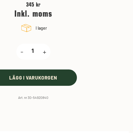
345 kr
Inkl. moms
I lager
-
+
LÄGG I VARUKORGEN
Art. nr 30-54920840