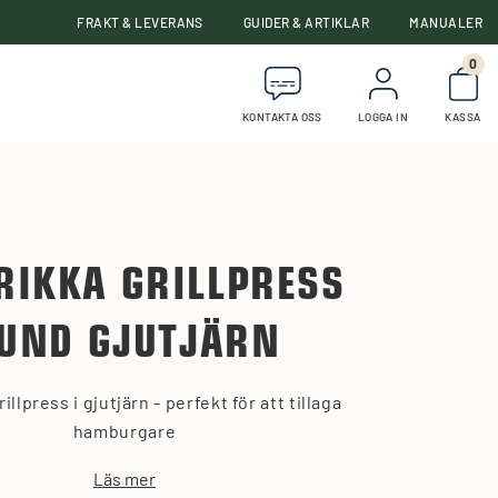
FRAKT & LEVERANS
GUIDER & ARTIKLAR
MANUALER
0
Anta
KONTAKTA OSS
LOGGA IN
KASSA
IKKA GRILLPRESS
UND GJUTJÄRN
illpress i gjutjärn - perfekt för att tillaga
hamburgare
Läs mer