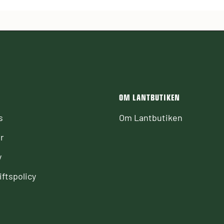
OM LANTBUTIKEN
s
Om Lantbutiken
r
y
ftspolicy