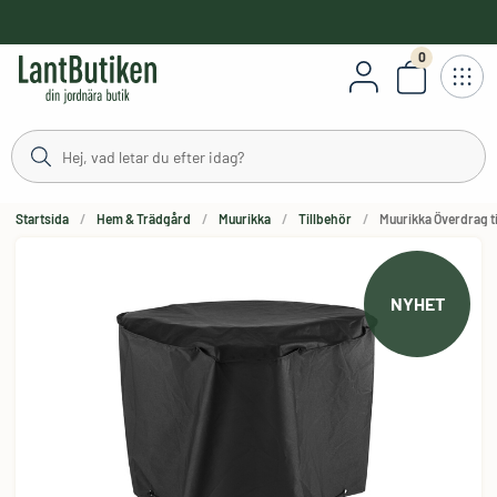
håll
0
Antal varor
Startsida
Hem & Trädgård
Muurikka
Tillbehör
Muurikka Överdrag ti
NYHET