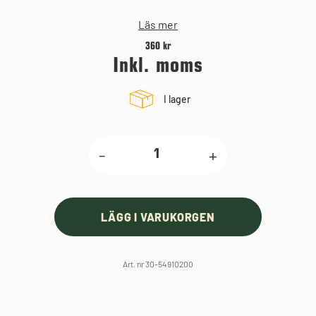
Läs mer
360 kr
Inkl. moms
I lager
-
+
LÄGG I VARUKORGEN
Art. nr 30-54910200