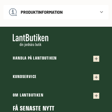
PRODUKTINFORMATION
HANDLA PÅ LANTBUTIKEN
Köpvillkor
Frakt & leverans
KUNDSERVICE
Kontakta oss
Retur & reklamation
Frågor & svar
OM LANTBUTIKEN
Finansiering
Om Lantbutiken
Cookiepolicy
Guider & Artiklar
FÅ SENASTE NYTT