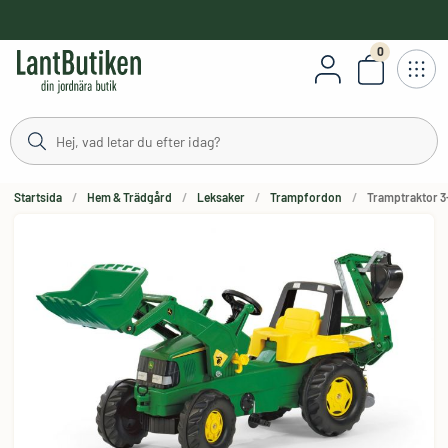
håll
0
Antal varor
Startsida
Hem & Trädgård
Leksaker
Trampfordon
Tramptraktor 3-