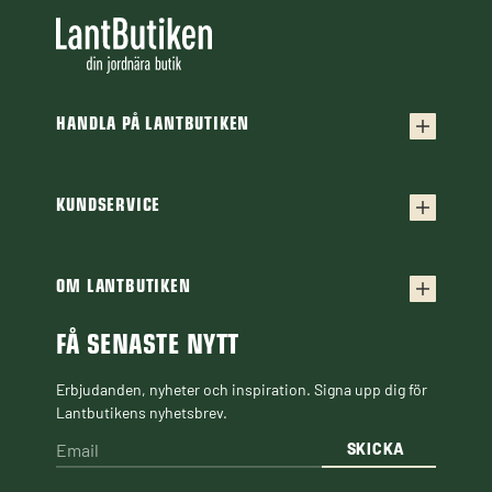
HANDLA PÅ LANTBUTIKEN
Köpvillkor
Frakt & leverans
KUNDSERVICE
Kontakta oss
Retur & reklamation
Frågor & svar
OM LANTBUTIKEN
Finansiering
Om Lantbutiken
Cookiepolicy
Guider & Artiklar
FÅ SENASTE NYTT
Personuppgiftspolicy
Black Week
Erbjudanden, nyheter och inspiration. Signa upp dig för
Lantbutikens nyhetsbrev.
SKICKA