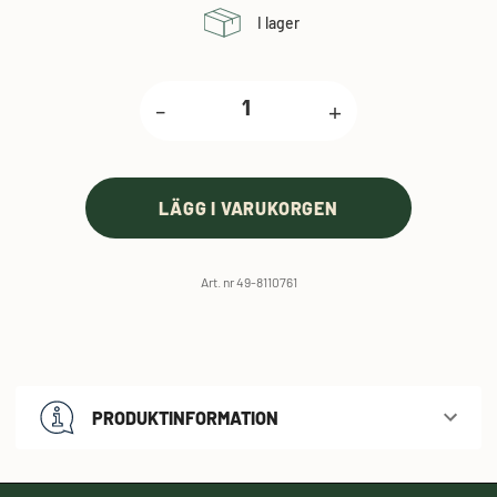
I lager
-
+
LÄGG I VARUKORGEN
Art. nr 49-8110761
PRODUKTINFORMATION