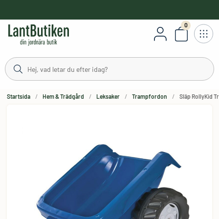
håll
0
Antal varor
Startsida
Hem & Trädgård
Leksaker
Trampfordon
Släp RollyKid Tr