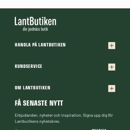
HANDLA PÅ LANTBUTIKEN
Köpvillkor
Frakt & leverans
KUNDSERVICE
Kontakta oss
Retur & reklamation
Frågor & svar
OM LANTBUTIKEN
Finansiering
Om Lantbutiken
Cookiepolicy
Guider & Artiklar
FÅ SENASTE NYTT
Personuppgiftspolicy
Black Week
Erbjudanden, nyheter och inspiration. Signa upp dig för
Lantbutikens nyhetsbrev.