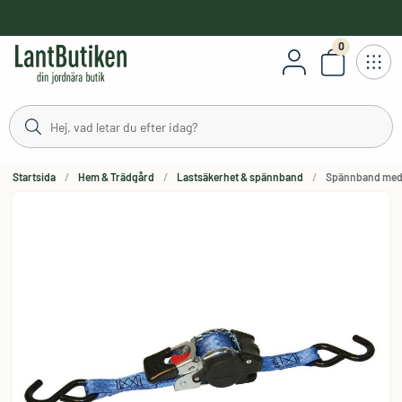
håll
0
Antal varor
Startsida
Hem & Trädgård
Lastsäkerhet & spännband
Spännband med a