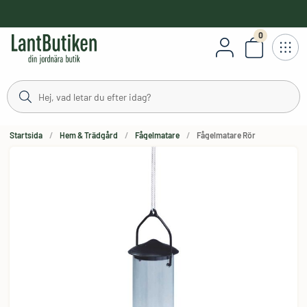
håll
0
Antal varor
Startsida
Hem & Trädgård
Fågelmatare
Fågelmatare Rör