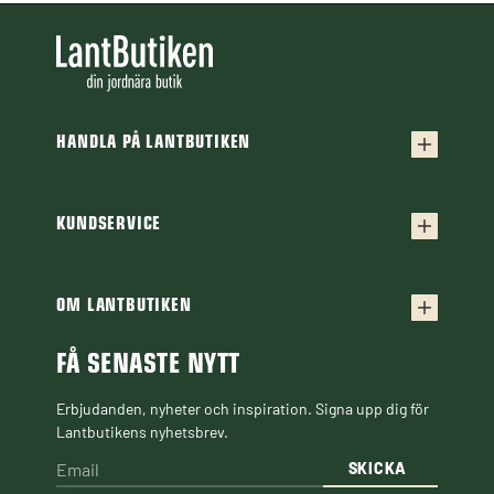
HANDLA PÅ LANTBUTIKEN
Köpvillkor
Frakt & leverans
KUNDSERVICE
Kontakta oss
Retur & reklamation
Frågor & svar
OM LANTBUTIKEN
Finansiering
Om Lantbutiken
Cookiepolicy
Guider & Artiklar
FÅ SENASTE NYTT
Personuppgiftspolicy
Black Week
Erbjudanden, nyheter och inspiration. Signa upp dig för
Lantbutikens nyhetsbrev.
SKICKA