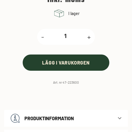
I lager
-
+
LÄGG I VARUKORGEN
Art. nr 47-223600
PRODUKTINFORMATION