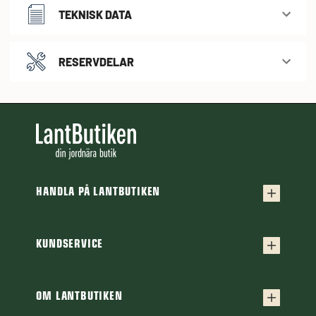
TEKNISK DATA
RESERVDELAR
HANDLA PÅ LANTBUTIKEN
Köpvillkor
Frakt & leverans
KUNDSERVICE
Kontakta oss
Retur & reklamation
Frågor & svar
OM LANTBUTIKEN
Finansiering