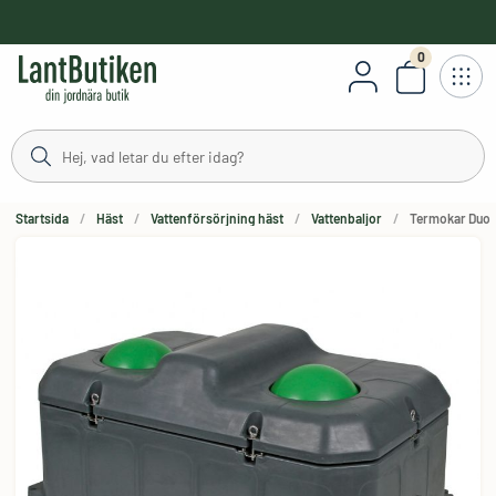
håll
0
Antal varor
Startsida
Häst
Vattenförsörjning häst
Vattenbaljor
Termokar Duo