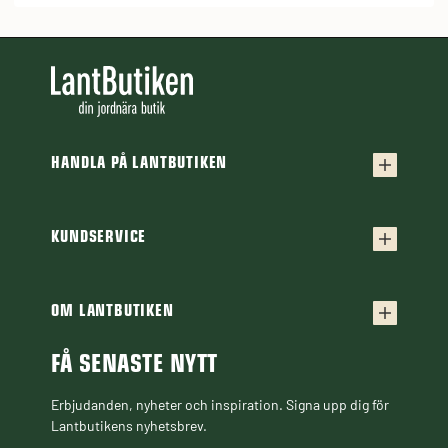
HANDLA PÅ LANTBUTIKEN
Köpvillkor
Frakt & leverans
KUNDSERVICE
Kontakta oss
Retur & reklamation
Frågor & svar
OM LANTBUTIKEN
Finansiering
Om Lantbutiken
Cookiepolicy
Guider & Artiklar
FÅ SENASTE NYTT
Personuppgiftspolicy
Black Week
Erbjudanden, nyheter och inspiration. Signa upp dig för
Lantbutikens nyhetsbrev.