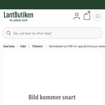
håll
0
Antal varor
Startsida
Häst
Tillbehör
Värmekabel ca:73W för uppvärmning av vatte