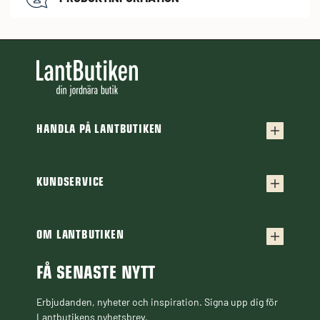
HANDLA PÅ LANTBUTIKEN
Köpvillkor
Frakt & leverans
KUNDSERVICE
Kontakta oss
Retur & reklamation
Frågor & svar
OM LANTBUTIKEN
Finansiering
Om Lantbutiken
Cookiepolicy
Guider & Artiklar
FÅ SENASTE NYTT
Personuppgiftspolicy
Black Week
Erbjudanden, nyheter och inspiration. Signa upp dig för
Lantbutikens nyhetsbrev.