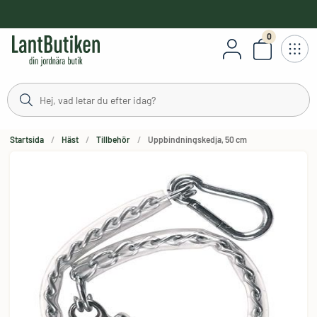
håll
0
Antal varor
Startsida
Häst
Tillbehör
Uppbindningskedja, 50 cm