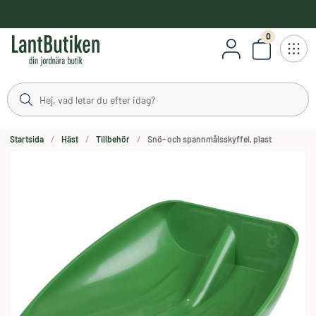
håll
0
Antal varor
Startsida
Häst
Tillbehör
Snö- och spannmålsskyffel, plast