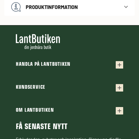
PRODUKTINFORMATION
HANDLA PÅ LANTBUTIKEN
Köpvillkor
Frakt & leverans
KUNDSERVICE
Kontakta oss
Retur & reklamation
Frågor & svar
OM LANTBUTIKEN
Finansiering
Om Lantbutiken
Cookiepolicy
Guider & Artiklar
FÅ SENASTE NYTT
Personuppgiftspolicy
Black Week