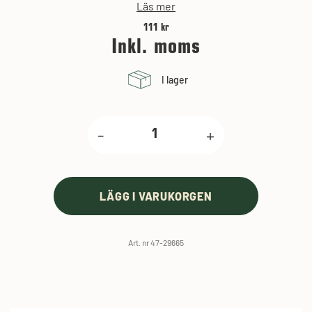
Läs mer
111 kr
Inkl. moms
I lager
-
+
LÄGG I VARUKORGEN
Art. nr 47-29665