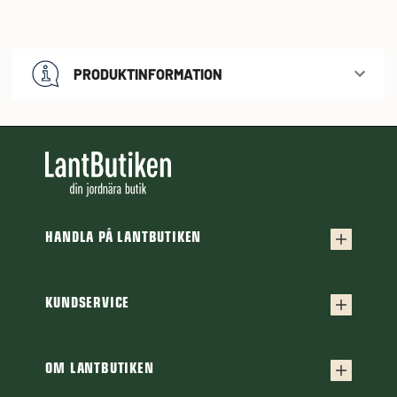
PRODUKTINFORMATION
HANDLA PÅ LANTBUTIKEN
Köpvillkor
Frakt & leverans
KUNDSERVICE
Kontakta oss
Retur & reklamation
Frågor & svar
OM LANTBUTIKEN
Finansiering