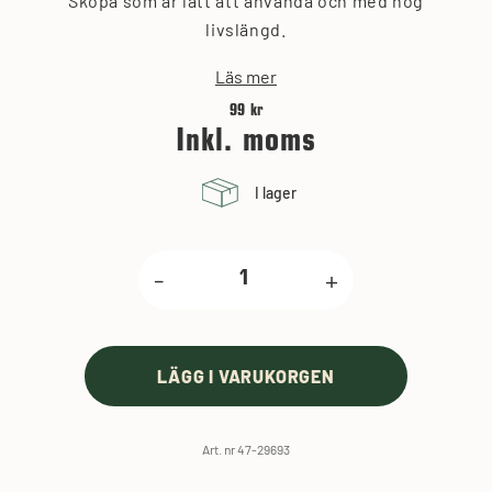
Skopa som är lätt att använda och med hög
livslängd.
Läs mer
99 kr
Inkl. moms
I lager
-
+
LÄGG I VARUKORGEN
Art. nr 47-29693