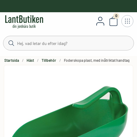
håll
0
Antal varor
Startsida
Häst
Tillbehör
Foderskopa plast, med inåtriktat handtag